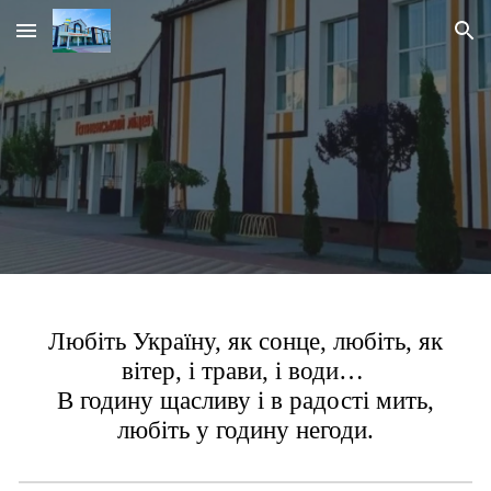
Skip to main content
Skip to navigation
Любіть Україну, як сонце, любіть, як
вітер, і трави, і води…
В годину щасливу і в радості мить,
любіть у годину негоди.